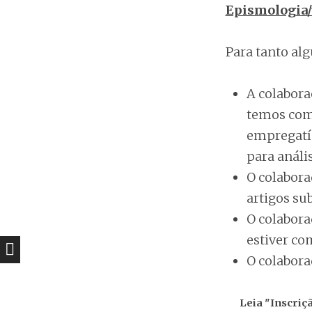
Epismologia/
Para tanto al
A colabora
temos como
empregatíc
para anális
O colabora
artigos su
O colabora
estiver co
O colabora
Leia "Inscriç