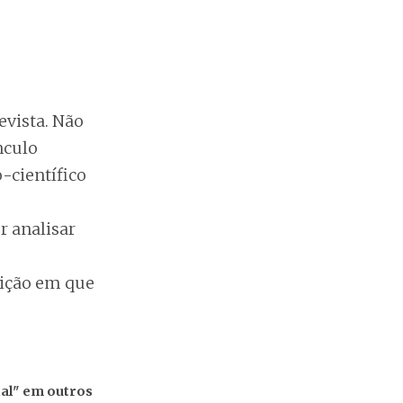
evista. Não
nculo
-científico
r analisar
dição em que
al" em outros