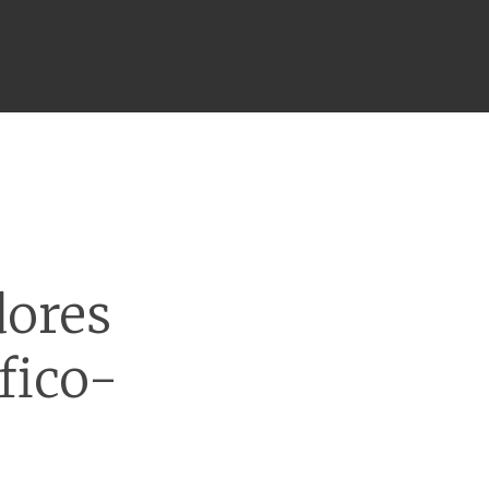
dores
fico-