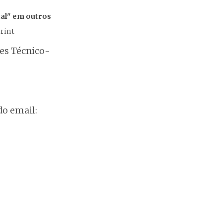
al" em outros
rint
res Técnico-
o email: