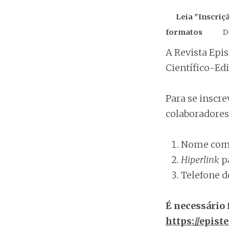
Leia "Inscriç
formatos
D
A Revista Epi
Científico-Edi
Para se inscr
colaboradores
Nome comp
Hiperlink
p
Telefone d
É necessário 
https://epis